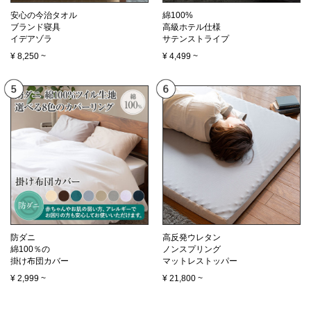
安心の今治タオル
綿100%
ブランド寝具
高級ホテル仕様
イデアゾラ
サテンストライプ
¥
8,250
~
¥
4,499
~
防ダニ
高反発ウレタン
綿100％の
ノンスプリング
掛け布団カバー
マットレストッパー
¥
2,999
~
¥
21,800
~