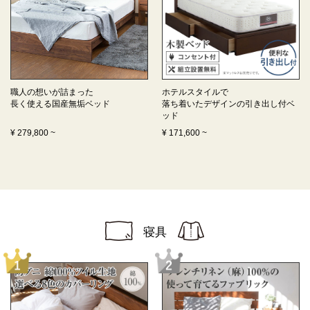
職人の想いが詰まった
ホテルスタイルで
長く使える
国産無垢ベッド
落ち着いたデザインの
引き出し付ベ
ッド
¥
279,800
~
¥
171,600
~
寝具