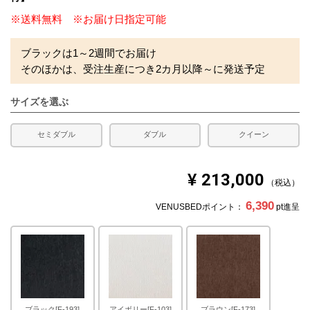
※送料無料 ※お届け日指定可能
ブラックは1～2週間でお届け
そのほかは、受注生産につき2カ月以降～に発送予定
サイズを選ぶ
セミダブル
ダブル
クイーン
¥
213,000
税込
6,390
VENUSBEDポイント：
pt進呈
ブラック[F-193]
アイボリー[F-103]
ブラウン[F-173]