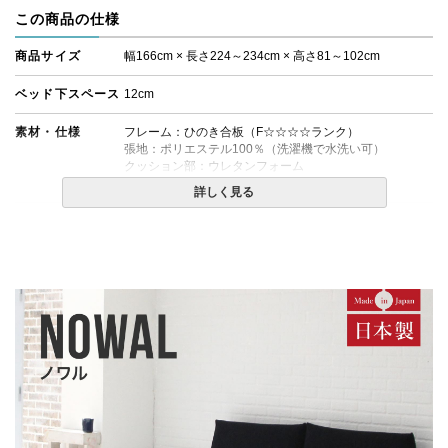
この商品の仕様
商品サイズ
幅166cm × 長さ224～234cm × 高さ81～102cm
ベッド下スペース
12cm
素材・仕様
フレーム：ひのき合板（F☆☆☆☆ランク）
張地：ポリエステル100％（洗濯機で水洗い可）
クッション部：ウレタンフォーム
脚：ブナ材(※色はブラウン色となります)
詳しく見る
生産国
日本
備考
・ファブリック部分は取り外し可能なカバーリングタイ
プとなっています。
・脚と金具の取り付け位置で、ローベッド、ハイベッド
に変更していただくことが可能です。
・配送日指定OK！
※北海道・沖縄・離島等一部地域へのお届けは別途送料
が発生する場合がございます。また発送予定も変更にな
る場合があります。