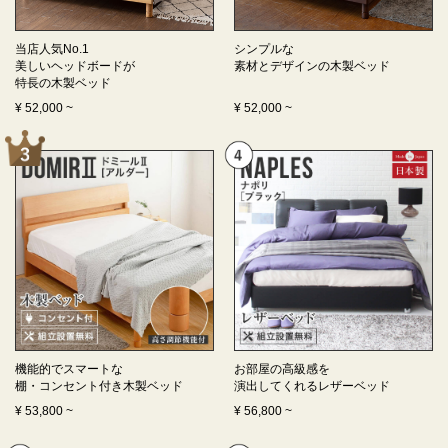
当店人気No.1
シンプルな
美しいヘッドボードが
素材とデザインの
木製ベッド
特長の
木製ベッド
¥
52,000
~
¥
52,000
~
機能的でスマートな
お部屋の高級感を
棚・コンセント付き
木製ベッド
演出してくれる
レザーベッド
¥
53,800
~
¥
56,800
~