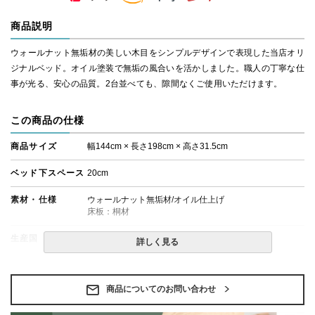
商品説明
ウォールナット無垢材の美しい木目をシンプルデザインで表現した当店オリ
ジナルベッド。オイル塗装で無垢の風合いを活かしました。職人の丁寧な仕
事が光る、安心の品質。2台並べても、隙間なくご使用いただけます。
この商品の仕様
商品サイズ
幅144cm × 長さ198cm × 高さ31.5cm
ベッド下スペース
20cm
素材・仕様
ウォールナット無垢材/オイル仕上げ
床板：桐材
生産国
日本
詳しく見る
備考
・組立設置無料！
・この商品は組み立て式です。
・ベッドフレームのみの金額です。
商品についてのお問い合わせ
・配送日指定OK！
※北海道・沖縄・離島等一部地域へのお届けは別途送料