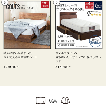
職人の想いが詰まった
ホテルスタイルで
長く使える
国産無垢ベッド
落ち着いたデザインの
引き出し付ベ
ッド
¥
279,800
~
¥
171,600
~
寝具