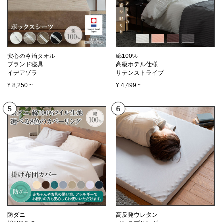
安心の今治タオル
綿100%
ブランド寝具
高級ホテル仕様
イデアゾラ
サテンストライプ
¥
8,250
~
¥
4,499
~
防ダニ
高反発ウレタン