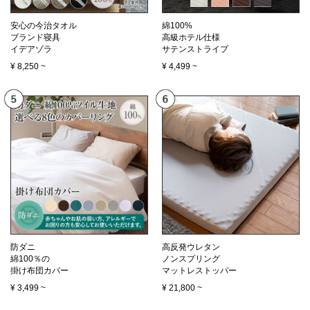
安心の今治タオル
綿100%
ブランド寝具
高級ホテル仕様
イデアゾラ
サテンストライプ
¥
8,250
~
¥
4,499
~
防ダニ
高反発ウレタン
綿100％の
ノンスプリング
掛け布団カバー
マットレストッパー
¥
3,499
~
¥
21,800
~