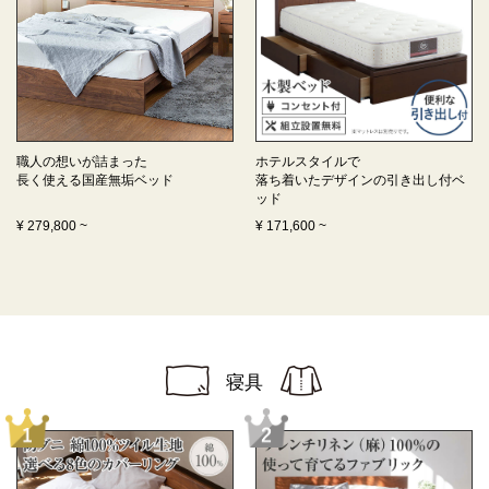
職人の想いが詰まった
ホテルスタイルで
長く使える
国産無垢ベッド
落ち着いたデザインの
引き出し付ベ
ッド
¥
279,800
~
¥
171,600
~
寝具