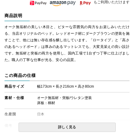
もご利用いただけます
商品説明
オーク無垢材の美しい木目と、ビターな雰囲気の両方をお楽しみいただけ
る、当店オリジナルのベッド。レッドオーク材にダークブラウンの塗装を施
すことで、他には無い存在感を醸し出しています。「ロータイプ」と「高さ
のあるヘッドボード」は厚みのあるマットレスでも、大変見栄えの良い設計
です。無垢材と突板の両方を使用し、国内工場で1台ずつ丁寧に仕上げまし
た。職人の丁寧な仕事が光る、安心の品質。
この商品の仕様
商品サイズ
幅173cm × 長さ216cm × 高さ80cm
素材・仕様
オーク無垢材・突板/ウレタン塗装
床板：桐材
生産国
日本
備考
・組立設置無料！
詳しく見る
・この商品は組み立て式です。