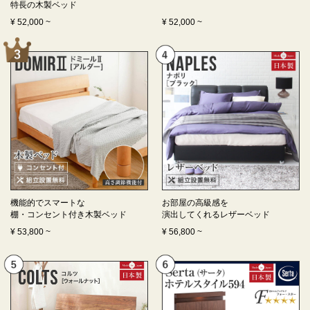
特長の
木製ベッド
¥
52,000
~
¥
52,000
~
機能的でスマートな
お部屋の高級感を
棚・コンセント付き
木製ベッド
演出してくれる
レザーベッド
¥
53,800
~
¥
56,800
~