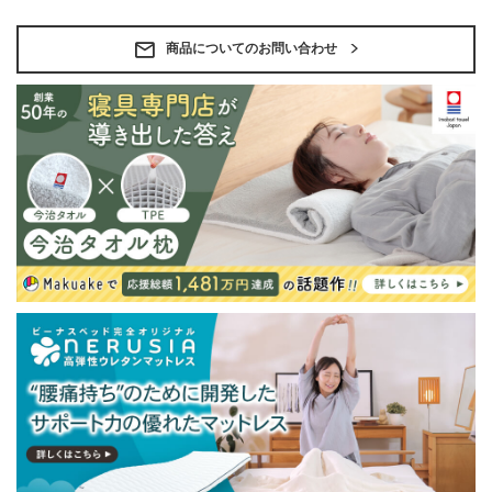
・ベッドフレームのみの金額です。
・配送日指定OK！
※北海道・沖縄・離島等一部地域へのお届けは別途送料
商品についてのお問い合わせ
が発生する場合がございます。また発送予定も変更にな
る場合があります。