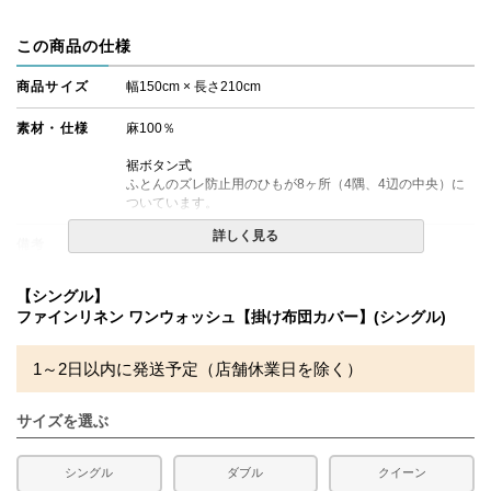
この商品の仕様
商品サイズ
幅150cm × 長さ210cm
素材・仕様
麻100％
裾ボタン式
ふとんのズレ防止用のひもが8ヶ所（4隅、4辺の中央）に
ついています。
詳しく見る
備考
・配達日指定ＯＫ！
※北海道・沖縄・離島等一部地域へのお届けは別途送料が
発生する場合がございます。また発送予定も変更になる場
【シングル】
合があります。
ファインリネン ワンウォッシュ【掛け布団カバー】(シングル)
1～2日以内に発送予定（店舗休業日を除く）
サイズを選ぶ
シングル
ダブル
クイーン