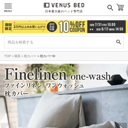
MENU
日本最大級のベッド専門店
TOP
寝具
枕カバー
枕カバーM