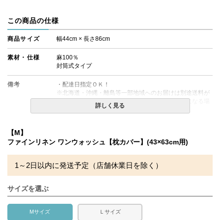
この商品の仕様
商品サイズ
幅44cm × 長さ86cm
素材・仕様
麻100％
封筒式タイプ
備考
・配達日指定ＯＫ！
※北海道・沖縄・離島等一部地域へのお届けは別途送料が
発生する場合がございます。また発送予定も変更になる場
詳しく見る
合があります。
【M】
ファインリネン ワンウォッシュ【枕カバー】(43×63cm用)
1～2日以内に発送予定（店舗休業日を除く）
サイズを選ぶ
Mサイズ
Ｌサイズ