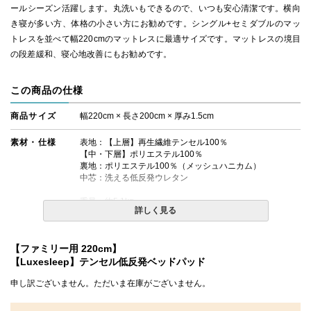
ールシーズン活躍します。丸洗いもできるので、いつも安心清潔です。横向
き寝が多い方、体格の小さい方にお勧めです。シングル+セミダブルのマッ
トレスを並べて幅220cmのマットレスに最適サイズです。マットレスの境目
の段差緩和、寝心地改善にもお勧めです。
この商品の仕様
商品サイズ
幅220cm × 長さ200cm × 厚み1.5cm
素材・仕様
表地：【上層】再生繊維テンセル100％
【中・下層】ポリエステル100％
裏地：ポリエステル100％（メッシュハニカム）
中芯：洗える低反発ウレタン
重量：約5.1kg
詳しく見る
四隅ゴムバンド付き
送料
無料
【ファミリー用 220cm】
【Luxesleep】テンセル低反発ベッドパッド
備考
※できる限り実際の色を再現するよう心がけております
が、閲覧環境により誤差がでる場合がございますのでご了
申し訳ございません。ただいま在庫がございません。
承ください。