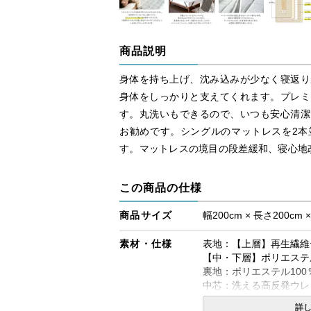
商品説明
身体を持ち上げ、沈み込みが少なく寝返り
身体をしっかりと支えてくれます。プレミ
す。丸洗いもできるので、いつも安心清潔
お勧めです。シングルのマットレスを2本並
す。マットレスの境目の段差緩和、寝心地
この商品の仕様
商品サイズ
幅200cm × 長さ200cm 
素材・仕様
表地：【上層】再生繊維
【中・下層】ポリエステル
裏地：ポリエステル10
中芯：洗える高反発ウレ
詳