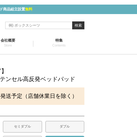
ド商品組立設置
無料
検索
会社概要
特集
Store
Contents
グ】
ep】テンセル高反発ベッドパッド
に発送予定（店舗休業日を除く）
セミダブル
ダブル