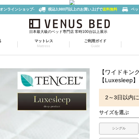
-オンラインショップ-
税込3,980円以上のお買い上げで
送料無料
ベッ
日本最大級のベッド専門店 常時100台以上展示
具
マットレス
ご利用ガイド
Mattress
Guide
【ワイドキン
【Luxesle
2～3日以内
サイズを選ぶ
シングル