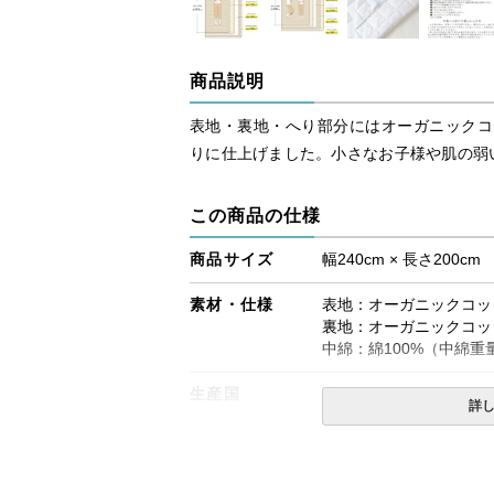
商品説明
表地・裏地・へり部分にはオーガニックコ
りに仕上げました。小さなお子様や肌の弱
この商品の仕様
商品サイズ
幅240cm × 長さ200cm
素材・仕様
表地：オーガニックコット
裏地：オーガニックコット
中綿：綿100%（中綿重量
生産国
中国
詳
備考
・タンブラー乾燥機のご
・洗濯ネットをご使用の
・配送日指定OK！