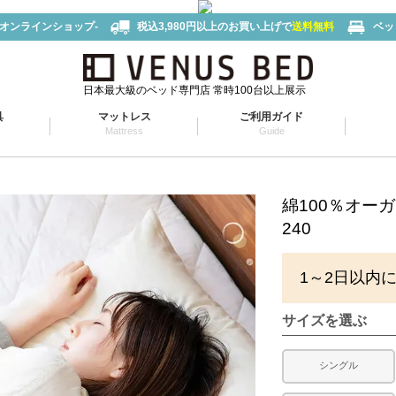
-オンラインショップ-
税込3,980円以上のお買い上げで
送料無料
ベッ
日本最大級のベッド専門店 常時100台以上展示
具
マットレス
ご利用ガイド
Mattress
Guide
綿100％オー
240
1～2日以内
サイズを選ぶ
シングル