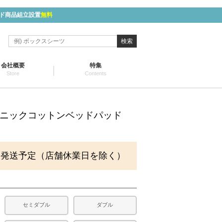
ド商品組立設置
無料
検索
会社概要
特集
Store
Contents
ガニックコットンベッドパッド
に発送予定（店舗休業日を除く）
セミダブル
ダブル