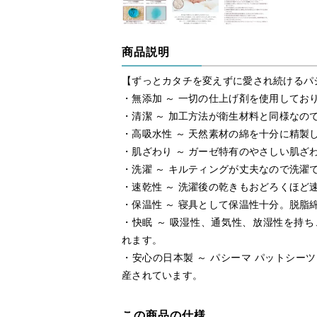
商品説明
【ずっとカタチを変えずに愛され続けるパ
・無添加 ～ 一切の仕上げ剤を使用してお
・清潔 ～ 加工方法が衛生材料と同様なの
・高吸水性 ～ 天然素材の綿を十分に精製
・肌ざわり ～ ガーゼ特有のやさしい肌ざ
・洗濯 ～ キルティングが丈夫なので洗濯
・速乾性 ～ 洗濯後の乾きもおどろくほど
・保温性 ～ 寝具として保温性十分。脱脂
・快眠 ～ 吸湿性、通気性、放湿性を持
れます。
・安心の日本製 ～ パシーマ パットシー
産されています。
この商品の仕様