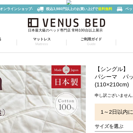
-オンラインショップ-
税込3,980円以上のお買い上げで
送料無料
ベッ
日本最大級のベッド専門店 常時100台以上展示
具
マットレス
ご利用ガイド
Mattress
Guide
【シングル】
パシーマ パ
(110×210cm)
申し訳ございません
1～2日以内
サイズを選ぶ