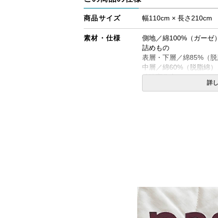
商品サイズ
幅110cm × 長さ210cm
素材・仕様
側地／綿100%（ガーゼ
詰めもの
表層・下層／綿85%（脱
中層／綿60%（脱脂綿）
寸法変化率／-3%(JIS L 1
詳
生産国
日本
備考
・配送日指定ＯＫ！
※北海道・沖縄・離島等
合がございます。また、