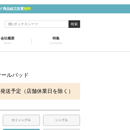
ド商品組立設置
無料
検索
会社概要
特集
Store
Contents
ウールパッド
に発送予定（店舗休業日を除く）
セミシングル
シングル