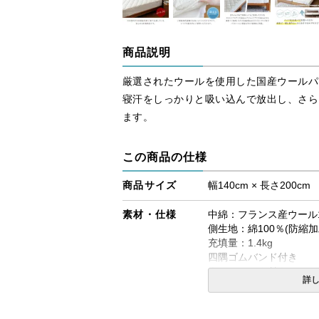
商品説明
厳選されたウールを使用した国産ウールパ
寝汗をしっかりと吸い込んで放出し、さら
ます。
この商品の仕様
商品サイズ
幅140cm × 長さ200cm
素材・仕様
中綿：フランス産ウール1
側生地：綿100％(防縮加
充填量：1.4kg
四隅ゴムバンド付き
ウールマーク付き
詳
キルト：ひょうたんキル
生産国
日本製