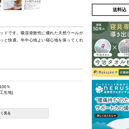
送料込
ッドです。吸湿発散性に優れた天然ウールが
っと快適。年中心地よい寝心地を保ってくれ
00％
工生地)
しく見る
ト