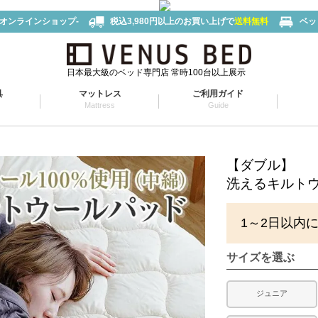
-オンラインショップ-
税込3,980円以上のお買い上げで
送料無料
ベッ
日本最大級のベッド専門店 常時100台以上展示
具
マットレス
ご利用ガイド
Mattress
Guide
【ダブル】
洗えるキルト
1～2日以内
サイズを選ぶ
ジュニア