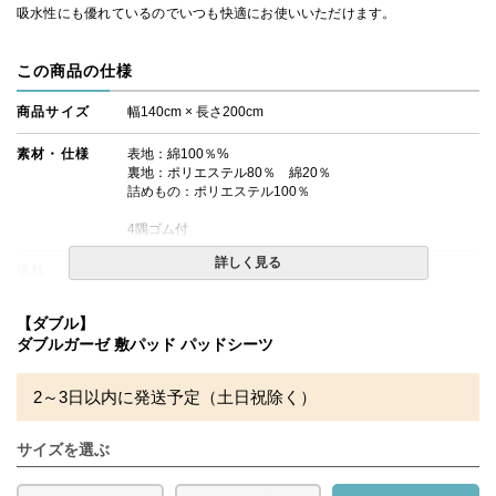
吸水性にも優れているのでいつも快適にお使いいただけます。
この商品の仕様
商品サイズ
幅140cm × 長さ200cm
素材・仕様
表地：綿100％%
裏地：ポリエステル80％ 綿20％
詰めもの：ポリエステル100％
4隅ゴム付
詳しく見る
送料
無料
備考
・配達日指定ＯＫ！
【ダブル】
※北海道・沖縄・離島等一部地域へのお届けは別途送料が
ダブルガーゼ 敷パッド パッドシーツ
発生する場合がございます。また発送予定も変更になる場
合があります。
※できる限り実際の色を再現するよう心がけております
2～3日以内に発送予定（土日祝除く）
が、閲覧環境により誤差がでる場合がございますのでご了
承ください。
サイズを選ぶ