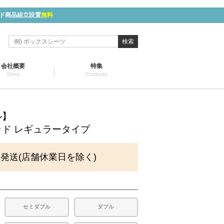
ド商品組立設置
無料
検索
会社概要
特集
Store
Contents
ル】
ド レギュラータイプ
に発送(店舗休業日を除く)
セミダブル
ダブル