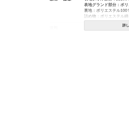
表地グランド部分：ポリ
裏地：ポリエステル10
詰め物：ポリエステル綿
詳
送料
無料
備考
・配達日指定ＯＫ！
※北海道・沖縄・離島等
合がございます。また発
※できる限り実際の色を
により誤差がでる場合が