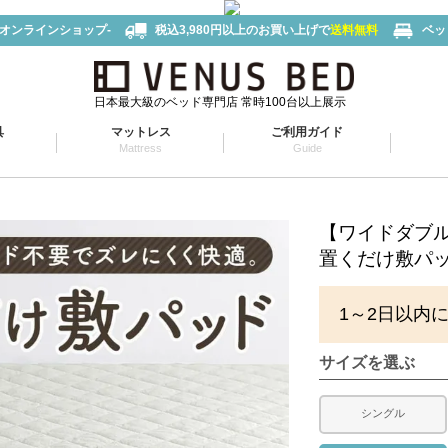
-オンラインショップ-
税込3,980円以上のお買い上げで
送料無料
ベッ
日本最大級のベッド専門店 常時100台以上展示
具
マットレス
ご利用ガイド
Mattress
Guide
【ワイドダブ
置くだけ敷パッ
1～2日以内
サイズを選ぶ
シングル