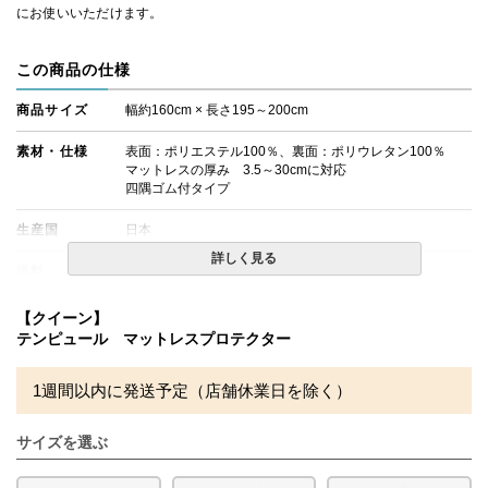
にお使いいただけます。
この商品の仕様
商品サイズ
幅約160cm × 長さ195～200cm
素材・仕様
表面：ポリエステル100％、裏面：ポリウレタン100％
マットレスの厚み 3.5～30cmに対応
四隅ゴム付タイプ
生産国
日本
詳しく見る
送料
無料
備考
※できる限り実際の色を再現するよう心がけております
【クイーン】
が、閲覧環境により誤差がでる場合がございますのでご了
テンピュール マットレスプロテクター
承ください。
※洗濯機で洗えます。洗濯表示ラベルに沿って洗濯くださ
い。脱水は、手で軽くしぼってください。タンブル乾燥は
1週間以内に発送予定（店舗休業日を除く）
できません。
サイズを選ぶ