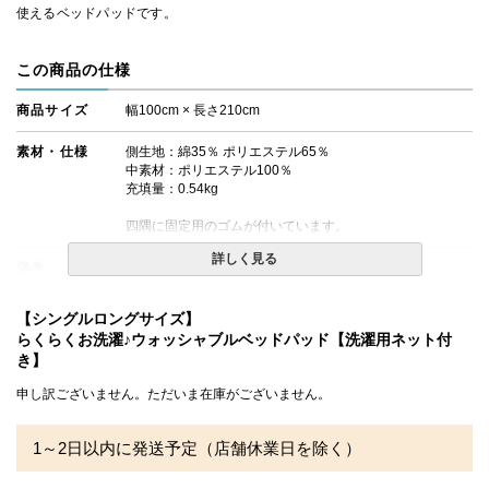
使えるベッドパッドです。
この商品の仕様
商品サイズ
幅100cm × 長さ210cm
素材・仕様
側生地：綿35％ ポリエステル65％
中素材：ポリエステル100％
充填量：0.54kg
四隅に固定用のゴムが付いています。
詳しく見る
備考
・配送日指定OK！
※北海道・沖縄・離島等一部地域へのお届けは別途送料が
発生する場合がございます。また発送予定も変更になる場
【シングルロングサイズ】
合があります。
らくらくお洗濯♪ウォッシャブルベッドパッド【洗濯用ネット付
き】
申し訳ございません。ただいま在庫がございません。
1～2日以内に発送予定（店舗休業日を除く）