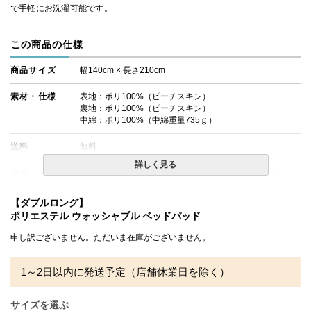
で手軽にお洗濯可能です。
この商品の仕様
商品サイズ
幅140cm × 長さ210cm
素材・仕様
表地：ポリ100%（ピーチスキン）
裏地：ポリ100%（ピーチスキン）
中綿：ポリ100%（中綿重量735ｇ）
送料
無料
詳しく見る
備考
・タンブラー乾燥機のご使用は絶対にお避けください。
・洗濯ネットをご使用の上、単独洗いをお勧めします。
・配送日指定OK！
【ダブルロング】
※北海道・沖縄・離島等一部地域へのお届けは別途送料が
ポリエステル ウォッシャブル ベッドパッド
発生する場合がございます。また発送予定も変更になる場
合があります。
申し訳ございません。ただいま在庫がございません。
※できる限り実際の色を再現するよう心がけております
が、閲覧環境により誤差がでる場合がございますのでご了
承ください。
1～2日以内に発送予定（店舗休業日を除く）
サイズを選ぶ