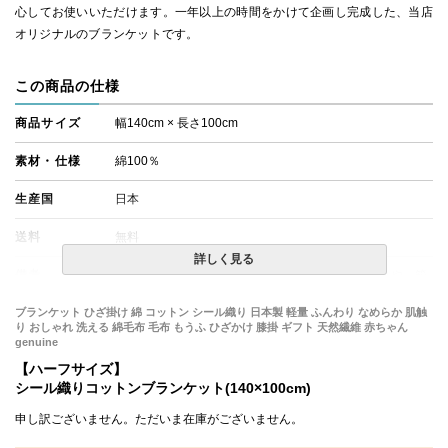
心してお使いいただけます。一年以上の時間をかけて企画し完成した、当店
オリジナルのブランケットです。
この商品の仕様
商品サイズ
幅140cm × 長さ100cm
素材・仕様
綿100％
生産国
日本
送料
無料
詳しく見る
備考
・商品が到着いたしましたら、梱包材に著しい破れや、箱
に穴など破損がないか点検をお願いいたします。万が一、
商品に破損がある場合は、ご連絡くださいますようお願い
ブランケット ひざ掛け 綿 コットン シール織り 日本製 軽量 ふんわり なめらか 肌触
申し上げます。
り おしゃれ 洗える 綿毛布 毛布 もうふ ひざかけ 膝掛 ギフト 天然繊維 赤ちゃん
genuine
・配送日指定OK！
※北海道・沖縄・離島等一部地域へのお届けは別途送料が
【ハーフサイズ】
発生する場合がございます。また発送予定も変更になる場
シール織りコットンブランケット(140×100cm)
合があります。
申し訳ございません。ただいま在庫がございません。