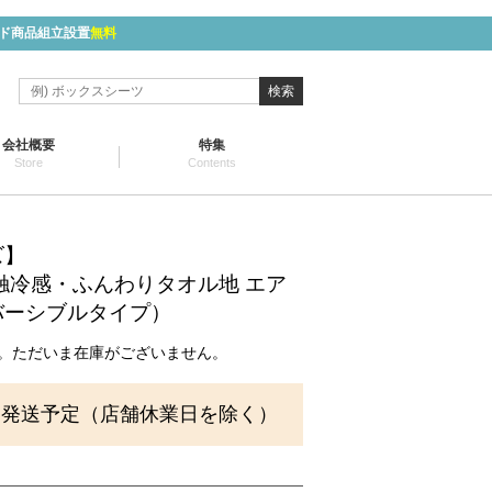
ド商品組立設置
無料
検索
会社概要
特集
Store
Contents
ズ】
ol 接触冷感・ふんわりタオル地 エア
バーシブルタイプ）
。ただいま在庫がございません。
に発送予定（店舗休業日を除く）