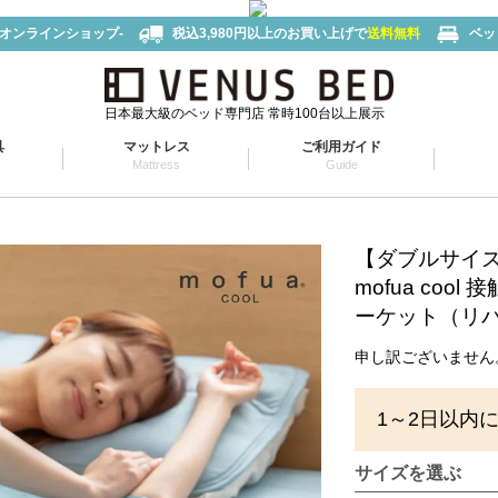
-オンラインショップ-
税込3,980円以上のお買い上げで
送料無料
ベッ
日本最大級のベッド専門店 常時100台以上展示
具
マットレス
ご利用ガイド
Mattress
Guide
【ダブルサイ
mofua co
ーケット（リ
申し訳ございません
1～2日以内
サイズを選ぶ