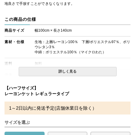
地良さで手放すことができなくなります。
この商品の仕様
商品サイズ
幅100cm × 長さ140cm
素材・仕様
生地：上層/レーヨン100％ 下層/ポリエステル97％、ポリ
ウレタン3％
中綿：ポリエステル100％（マイクロわた）
送料
無料
詳しく見る
備考
・配送日指定OK！
※北海道・沖縄・離島等一部地域へのお届けは別途送料が
発生する場合がございます。また発送予定も変更になる場
【ハーフサイズ】
合があります。
レーヨンケット レギュラータイプ
※できる限り実際の色を再現するよう心がけております
が、閲覧環境により誤差がでる場合がございますのでご了
承ください。
1～2日以内に発送予定(店舗休業日を除く）
サイズを選ぶ