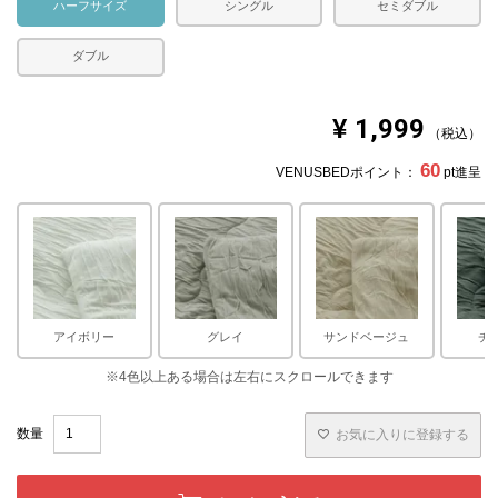
ハーフサイズ
シングル
セミダブル
ダブル
¥
1,999
税込
60
VENUSBEDポイント：
pt進呈
アイボリー
グレイ
サンドベージュ
チ
お気に入りに登録する