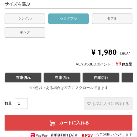
サイズを選ぶ
シングル
セミダブル
ダブル
キング
¥
1,980
税込
59
VENUSBEDポイント：
pt進呈
アイボリー
グレイ
ブラウン
ブ
在庫切れ
在庫切れ
在庫切れ
在
お気に入りに登録する
カートに入れる
もご利用いただけます