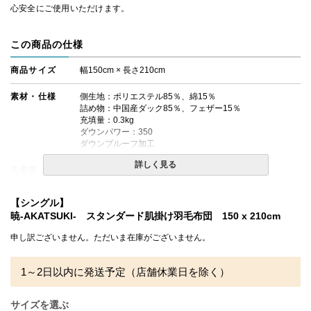
心安全にご使用いただけます。
この商品の仕様
商品サイズ
幅150cm × 長さ210cm
素材・仕様
側生地：ポリエステル85％、綿15％
詰め物：中国産ダック85％、フェザー15％
充填量：0.3kg
ダウンパワー：350
ダウンプルーフ加工
詳しく見る
生産国
日本
送料
無料
【シングル】
暁-AKATSUKI- スタンダード肌掛け羽毛布団 150 x 210cm
備考
・配送日指定OK！
※北海道・沖縄・離島等一部地域へのお届けは別途送料が
申し訳ございません。ただいま在庫がございません。
発生する場合がございます。また発送予定も変更になる場
合があります。
※できる限り実際の色を再現するよう心がけております
1～2日以内に発送予定（店舗休業日を除く）
が、閲覧環境により誤差がでる場合がございますのでご了
承ください。
サイズを選ぶ
※ご家庭でお洗濯可能です。必ず洗濯表示をご確認のう