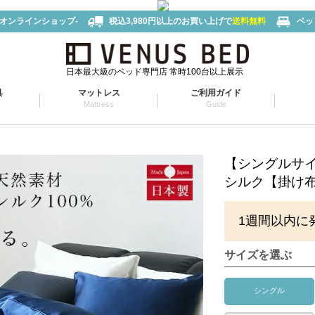
-オンラインショップ-
税込3,980円以上のお買い上げで
送料無料
ベッ
日本最大級のベッド専門店 常時100台以上展示
具
マットレス
ご利用ガイド
Mattress
Guide
【シングルサ
シルク【掛け布団
1週間以内に
サイズを選ぶ
シングル