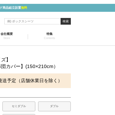
ド商品組立設置
無料
検索
会社概要
特集
Store
Contents
イズ】
カバー】(150×210cm）
発送予定（店舗休業日を除く）
セミダブル
ダブル