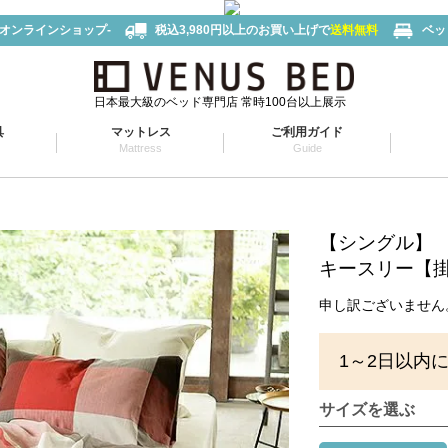
-オンラインショップ-
税込3,980円以上のお買い上げで
送料無料
ベッ
日本最大級のベッド専門店 常時100台以上展示
具
マットレス
ご利用ガイド
Mattress
Guide
【シングル】
キースリー【掛け
申し訳ございません
1～2日以内
サイズを選ぶ