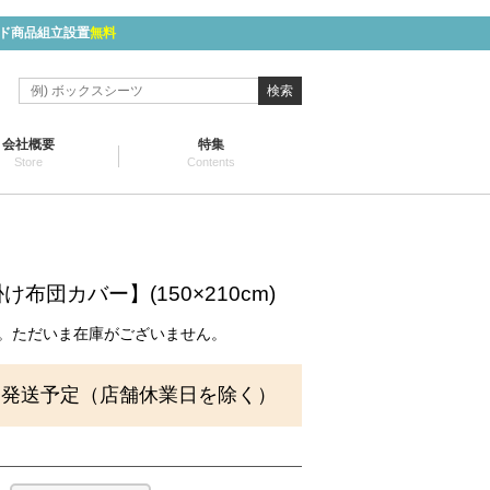
ド商品組立設置
無料
検索
会社概要
特集
Store
Contents
布団カバー】(150×210cm)
。ただいま在庫がございません。
に発送予定（店舗休業日を除く）