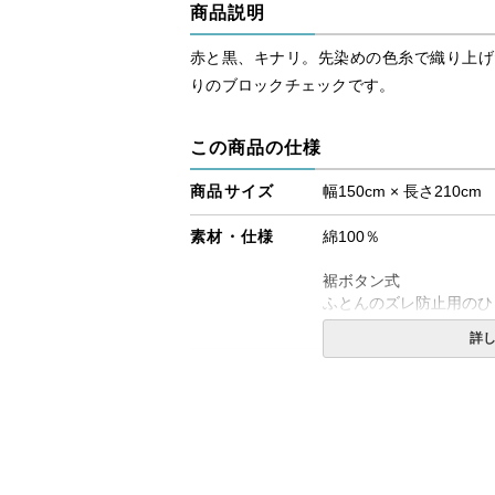
商品説明
赤と黒、キナリ。先染めの色糸で織り上げ
りのブロックチェックです。
この商品の仕様
商品サイズ
幅150cm × 長さ210cm
素材・仕様
綿100％
裾ボタン式
ふとんのズレ防止用のひ
す。
詳
送料
無料
備考
・配達日指定ＯＫ！
※北海道・沖縄・離島等
合がございます。また発