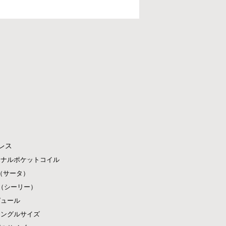
レス
ジナルポケットコイル
ta（サータ）
ly（シーリー）
ピュール
シングルサイズ