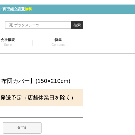
ド商品組立設置
無料
検索
会社概要
特集
Store
Contents
団カバー】(150×210cm)
に発送予定（店舗休業日を除く）
ダブル