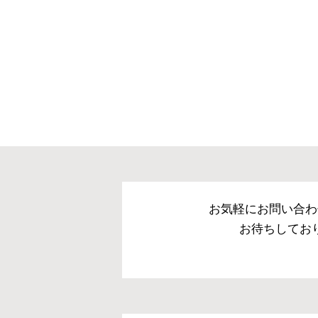
備考
・配送日指定OK！
※北海道・沖縄・離島等
合がございます。また発
お気軽にお問い合わ
お待ちしてお