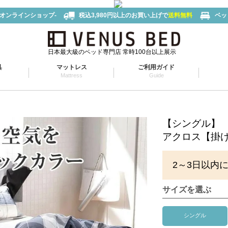
-オンラインショップ-
税込3,980円以上のお買い上げで
送料無料
ベッ
日本最大級のベッド専門店 常時100台以上展示
具
マットレス
ご利用ガイド
Mattress
Guide
【シングル】
アクロス【掛け布
2～3日以内
サイズを選ぶ
シングル