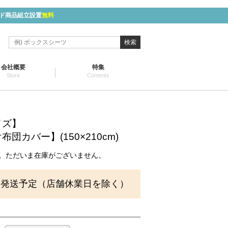
ド商品組立設置
無料
検索
会社概要
特集
Store
Contents
イズ】
団カバー】(150×210cm)
。ただいま在庫がございません。
に発送予定（店舗休業日を除く）