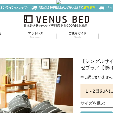
-オンラインショップ-
税込3,980円以上のお買い上げで
送料無料
ベッ
日本最大級のベッド専門店 常時100台以上展示
具
マットレス
ご利用ガイド
Mattress
Guide
【シングルサ
ゼブラノ【掛け布
申し訳ございません
1～2日以内
サイズを選ぶ