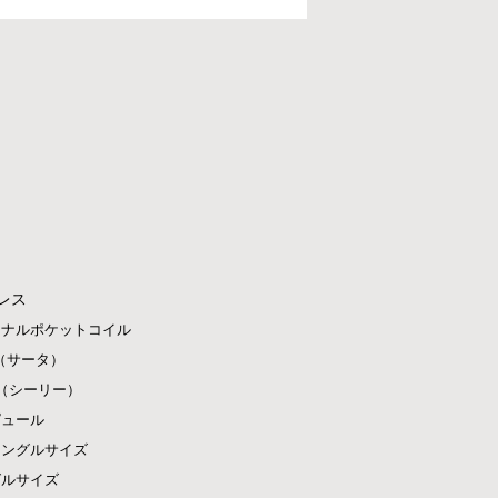
レス
ジナルポケットコイル
ta（サータ）
ly（シーリー）
ピュール
シングルサイズ
グルサイズ