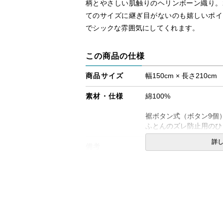
柄とやさしい肌触りのヘリンボーン織り。2
てのサイズに継ぎ目がないのも嬉しいポイ
でシックな雰囲気にしてくれます。
この商品の仕様
商品サイズ
幅150cm × 長さ210cm
素材・仕様
綿100%
裾ボタン式（ボタン9個
ふとんのズレ防止用のひ
詳
備考
・配送日指定OK！
※北海道・沖縄・離島等
合がございます。また発