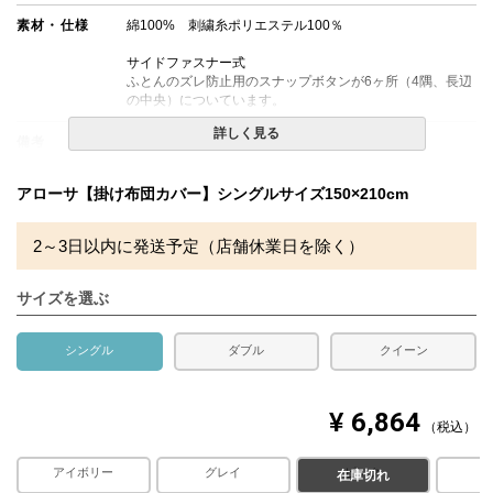
素材・仕様
綿100% 刺繍糸ポリエステル100％
サイドファスナー式
ふとんのズレ防止用のスナップボタンが6ヶ所（4隅、長辺
の中央）についています。
詳しく見る
備考
・配送日指定OK！
※北海道・沖縄・離島等一部地域へのお届けは別途送料が
発生する場合がございます。また発送予定も変更になる場
アローサ【掛け布団カバー】シングルサイズ150×210cm
合があります。
2～3日以内に発送予定（店舗休業日を除く）
サイズを選ぶ
シングル
ダブル
クイーン
¥
6,864
税込
アイボリー
グレイ
ピンク
ブ
在庫切れ