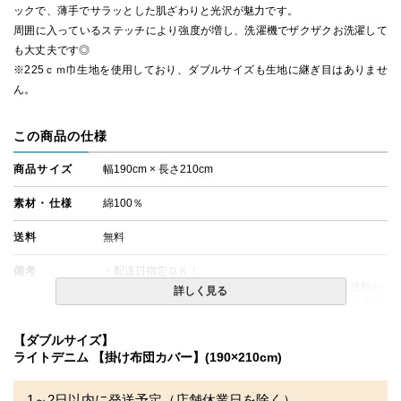
ックで、薄手でサラッとした肌ざわりと光沢が魅力です。
周囲に入っているステッチにより強度が増し、洗濯機でザクザクお洗濯して
も大丈夫です◎
※225ｃｍ巾生地を使用しており、ダブルサイズも生地に継ぎ目はありませ
ん。
この商品の仕様
商品サイズ
幅190cm × 長さ210cm
素材・仕様
綿100％
送料
無料
備考
・配達日指定ＯＫ！
※北海道・沖縄・離島等一部地域へのお届けは別途送料が
詳しく見る
発生する場合がございます。また発送予定も変更になる場
合があります。
【ダブルサイズ】
ライトデニム 【掛け布団カバー】(190×210cm)
1～2日以内に発送予定（店舗休業日を除く）