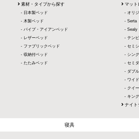
素材・タイプから探す
マット
日本製ベッド
オリ
木製ベッド
Ser
パイプ・アイアンベッド
Sea
レザーベッド
テン
ファブリックベッド
セミ
収納付ベッド
シン
たたみベッド
セミ
ダブ
ワイ
クイ
キン
ナイト
寝具