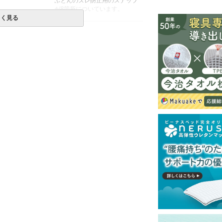
ふとんのズレ防止用のスナップ
が8箇所についています。
しく見る
生産国
日本製
備 考
・玄関までのお届けとなりま
す。
※北海道・沖縄・離島等一部地
域へのお届けは別途送料が発生
する場合がございます。また発
送予定も変更になる場合があり
ます。