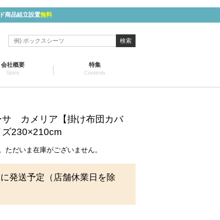
ド商品組立設置
無料
検索
会社概要
特集
Store
Contents
ーサ カメリア【掛け布団カバ
230×210cm
。ただいま在庫がございません。
内に発送予定（店舗休業日を除