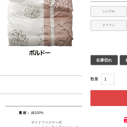
シングル
クイーン
ブラック
在庫切れ
素 材
綿100%
サイドファスナー式