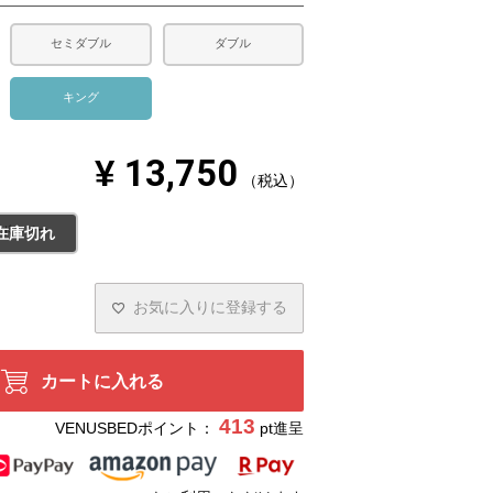
セミダブル
ダブル
キング
¥
13,750
税込
ボルドー
在庫切れ
お気に入りに登録する
カートに入れる
413
VENUSBEDポイント：
pt進呈