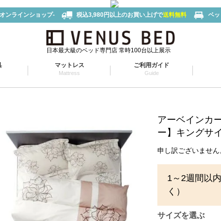
-オンラインショップ-
税込3,980円以上のお買い上げで
送料無料
ベッ
日本最大級のベッド専門店 常時100台以上展示
具
マットレス
ご利用ガイド
Mattress
Guide
アーベインカ
ー】キングサイズ
申し訳ございません
1～2週間以
く）
サイズを選ぶ