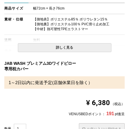
商品サイズ
幅72cm × 長さ76cm
素材・仕様
【側地表】ポリエステル85％ ポリウレタン15％
【側地裏】ポリエステル100％ PVC滑り止め加工
【中材】熱可塑性TPEエラストマー
送料
無料
詳しく見る
備考
・配達日指定ＯＫ！
※北海道・沖縄・離島等一部地域へのお届けは別途送料が
発生する場合がございます。また発送予定も変更になる場
JAB WASH プレミアム3Dワイドピロー
合があります。
専用枕カバー
※できる限り実際の色を再現するよう心がけております
が、閲覧環境により誤差がでる場合がございますのでご了
承ください。
1～2日以内に発送予定(店舗休業日を除く）
¥
6,380
税込
191
VENUSBEDポイント：
pt進呈