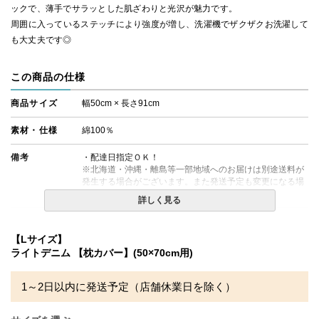
ックで、薄手でサラッとした肌ざわりと光沢が魅力です。
周囲に入っているステッチにより強度が増し、洗濯機でザクザクお洗濯して
も大丈夫です◎
この商品の仕様
商品サイズ
幅50cm × 長さ91cm
素材・仕様
綿100％
備考
・配達日指定ＯＫ！
※北海道・沖縄・離島等一部地域へのお届けは別途送料が
発生する場合がございます。また発送予定も変更になる場
合があります。
詳しく見る
【Lサイズ】
ライトデニム 【枕カバー】(50×70cm用)
1～2日以内に発送予定（店舗休業日を除く）