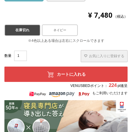
¥
7,480
税込
在庫切れ
ブルー
ネイビー
お気に入りに登録する
カートに入れる
224
VENUSBEDポイント：
pt進呈
もご利用いただけます