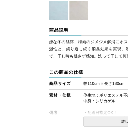
商品説明
嫌な冬の結露、梅雨のジメジメ解消にオス
湿性と、繰り返し続く消臭効果を実現。
で、干し時も逃さず感知。洗って干して何
この商品の仕様
商品サイズ
幅110cm × 長さ180cm
素材・仕様
側生地：ポリエステル不織
中身：シリカゲル
備考
・配送日指定OK！
※北海道・沖縄・離島等
詳
合がございます。また発