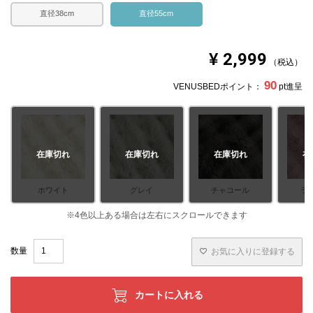
直径38cm
直径55cm
¥
2,999
税込
90
VENUSBEDポイント：
pt進呈
在庫切れ
在庫切れ
在庫切れ
在
ホワイト
グレイ
チャコール
ラ
お気に入りに登録する
カートに入れる