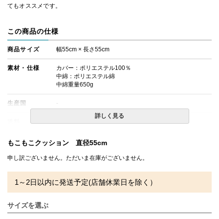
てもオススメです。
この商品の仕様
商品サイズ
幅55cm × 長さ55cm
素材・仕様
カバー：ポリエステル100％
中綿：ポリエステル綿
中綿重量650g
生産国
-
詳しく見る
送料
無料
備考
・配達日指定ＯＫ！
もこもこクッション 直径55cm
※北海道・沖縄・離島等一部地域へのお届けは別途送料が
発生する場合がございます。また発送予定も変更になる場
申し訳ございません。ただいま在庫がございません。
合があります。
※できる限り実際の色を再現するよう心がけております
1～2日以内に発送予定(店舗休業日を除く）
が、閲覧環境により誤差がでる場合がございますのでご了
承ください。
サイズを選ぶ