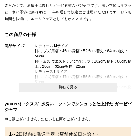
柔らかくて、通気性に優れたガーゼ素材のパジャマです。暑い季節はサラッ
と、寒い季節は蒸れずに、1年を通して快適にご使用いただけます。おうち
時間も快適に、ルームウェアとしてもオススメです。
この商品の仕様
商品サイズ
レディース Mサイズ
[トップス]肩幅：45cm/身幅：52.5cm/着丈：64cm/袖丈：
50cm
[ボトムス]ウエスト：64cm/ヒップ：102cm/股下：66cm/股
上：28cm・32cm/裾幅：22cm
レディース Lサイズ
[トップス]肩幅：47cm/身幅：55.5cm/着丈：68cm/袖丈：
51cm
[ボトムス]ウエスト：70cm/ヒップ：108cm/股下：69cm/股
詳しく見る
上：29cm・33cm/裾幅：23cm
yucuss(ユクスス) 水洗いコットンでクシュっと仕上げた ガーゼパ
素材・仕様
綿100% （3重ガーゼ）
※替えボタン(1つ)付き
ジャマ
申し訳ございません。ただいま在庫がございません。
送料
無料
備考
・配送日指定OK！
1～2日以内に発送予定（店舗休業日を除く）