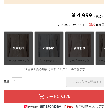
※北海道・沖縄・離島等一部地域へのお届けは別途送料が
発生する場合がございます。また発送予定も変更になる場
合があります。
※できる限り実際の色を再現するよう心がけております
¥
4,999
税込
が、閲覧環境により誤差がでる場合がございますのでご了
承ください。
150
VENUSBEDポイント：
pt進呈
在庫切れ
在庫切れ
在庫切れ
在
ベージュ(Mサイズ）
グレイ(Mサイズ）
モーブ(Mサイズ）
ベージュ
お気に入りに登録する
カートに入れる
もご利用いただけます