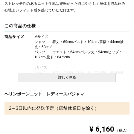
ストレッチ性のあるニット生地は寝転がった時にやさしく身体を包み込み
心地よいフィット感を感じていただけます。
この商品の仕様
商品サイズ
Mサイズ
シャツ 着丈：69cm/バスト：104cm/肩幅：44cm/袖
丈：53cm/
パンツ ウエスト：64cm/パンツ丈：94cm/ヒップ：
107cm/股下：64.5cm/
Lサイズ
シャツ 着丈：71cm/バスト：108cm/肩幅：46cm/袖
丈：55cm/
詳しく見る
パンツ ウエスト：67cm/パンツ丈：97cm/ヒップ：
109cm/股下：66.5cm/
ヘリンボーンニット レディースパジャマ
素材・仕様
綿100%
2～3日以内に発送予定（店舗休業日を除く）
送料
無料
備考
・配送日指定OK！
※北海道・沖縄・離島等一部地域へのお届けは別途送料が
¥
6,160
税込
発生する場合がございます。また発送予定も変更になる場