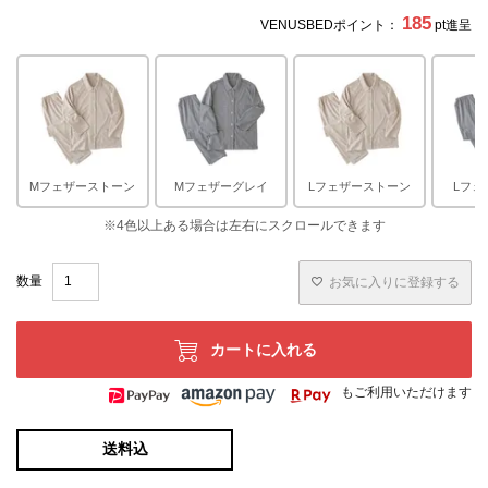
合があります。
185
VENUSBEDポイント：
pt進呈
※できる限り実際の色を再現するよう心がけております
が、閲覧環境により誤差がでる場合がございますのでご了
承ください。
Mフェザーストーン
Mフェザーグレイ
Lフェザーストーン
Lフェ
お気に入りに登録する
カートに入れる
もご利用いただけます
送料込