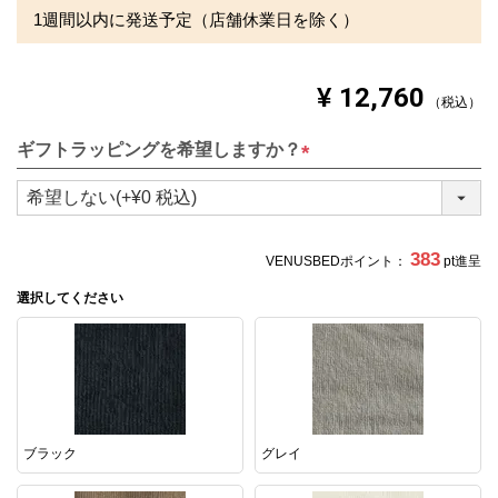
備考
・配達日指定ＯＫ！
1週間以内に発送予定（店舗休業日を除く）
※北海道・沖縄・離島等一部地域へのお届けは別途送料が
発生する場合がございます。また、発送予定も変更になる
場合があります。
¥
12,760
税込
ギフトラッピングを希望しますか？
(
必
須
)
383
VENUSBEDポイント：
pt進呈
選択してください
ブラック
グレイ