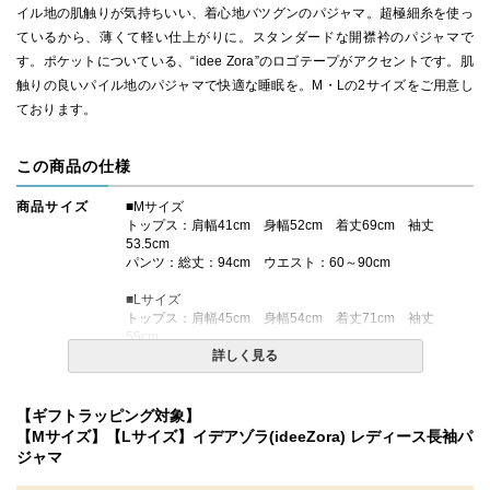
イル地の肌触りが気持ちいい、着心地バツグンのパジャマ。超極細糸を使っ
ているから、薄くて軽い仕上がりに。スタンダードな開襟衿のパジャマで
す。ポケットについている、“idee Zora”のロゴテープがアクセントです。肌
触りの良いパイル地のパジャマで快適な睡眠を。M・Lの2サイズをご用意し
ております。
この商品の仕様
商品サイズ
■Mサイズ
トップス：肩幅41cm 身幅52cm 着丈69cm 袖丈
53.5cm
パンツ：総丈：94cm ウエスト：60～90cm
■Lサイズ
トップス：肩幅45cm 身幅54cm 着丈71cm 袖丈
55cm
パンツ：総丈：96cm ウエスト：65～98cm
詳しく見る
素材・仕様
綿100％
【ギフトラッピング対象】
■今治タオルブランド認定番号：第2012-692号
【Mサイズ】【Lサイズ】イデアゾラ(ideeZora) レディース長袖パ
ジャマ
生産国
日本