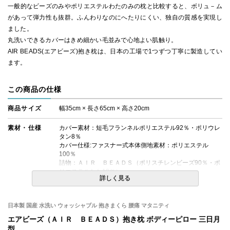
一般的なビーズのみやポリエステルわたのみの枕と比較すると、ボリュ－ム
があって弾力性も抜群。ふんわりなのにへたりにくい、独自の質感を実現し
ました。
丸洗いできるカバーはきめ細かい毛並みで心地よい肌触り。
AIR BEADS(エアビーズ)抱き枕は、日本の工場で1つずつ丁寧に製造してい
ます。
この商品の仕様
商品サイズ
幅35cm × 長さ65cm × 高さ20cm
素材・仕様
カバー素材：短毛フランネルポリエステル92％・ポリウレ
タン8％
カバー仕様:ファスナー式本体側地素材：ポリエステル
100％
詰物：ＡＩＲ ＢＥＡＤＳ（ポリスチレンビーズ90％・ポ
リエステルわた10％）
詳しく見る
充填量：520ｇ
カバー重量：122ｇ
日本製 国産 水洗い ウォッシャブル 抱きまくら 腰痛 マタニティ
生産国
日本
エアビーズ（ＡＩＲ ＢＥＡＤＳ）抱き枕 ボディーピロー 三日月
備考
・配送日指定OK！
型