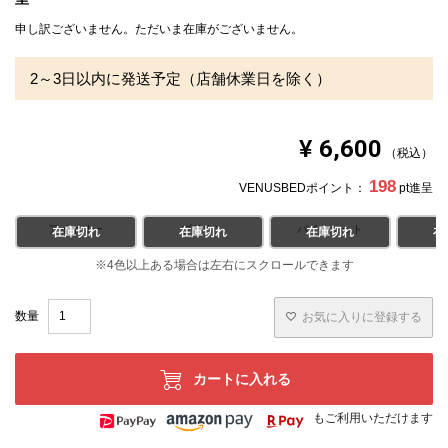
※北海道・沖縄・離島等一部地域へのお届けは別途送料が
申し訳ございません。ただいま在庫がございません。
発生する場合がございます。また発送予定も変更になる場
合があります。
・本体を水洗いする場合は、洗濯機は使用せず、必ず手洗
2～3日以内に発送予定（店舗休業日を除く）
いをしてください。
・本体を丸洗いした場合は、本体が完全に乾くまで1週間
前後時間がかかりますので、部分洗いをおすすめしま
す。・本体１個につきカバーが1枚付属しています。カバ
¥
6,600
ーは取り外し、洗濯機で水洗いが可能です。
税込
198
VENUSBEDポイント：
pt進呈
アイボリー
ブラウン
バイオレット
在庫切れ
在庫切れ
在庫切れ
在
お気に入りに登録する
カートに入れる
もご利用いただけます