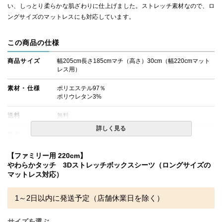
い、しっとり柔らかな肌ざわりに仕上げました。ストレッチ素材なので、ロ
ングサイズのマットレスにも対応しています。
この商品の仕様
商品サイズ
幅205cm長さ185cmマチ（高さ）30cm（幅220cmマット
レス用）
素材・仕様
ポリエステル97％
ポリウレタン3%
送料
無料
詳しく見る
備考
・配達日指定ＯＫ！
※北海道・沖縄・離島等一部地域へのお届けは別途送料が
発生する場合がございます。また発送予定も変更になる場
【ファミリー用 220cm】
合があります。
やわらかタッチ 3Dストレッチボックスシーツ（ロングサイズの
※できる限り実際の色を再現するよう心がけております
マットレス対応）
が、閲覧環境により誤差がでる場合がございますのでご了
承ください。
1～2日以内に発送予定（店舗休業日を除く）
サイズを選ぶ