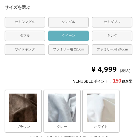
サイズを選ぶ
セミシングル
シングル
セミダブル
ダブル
クイーン
キング
ワイドキング
ファミリー用 220cm
ファミリー用 240cm
¥
4,999
税込
150
VENUSBEDポイント：
pt進呈
ブラウン
グレー
ホワイト