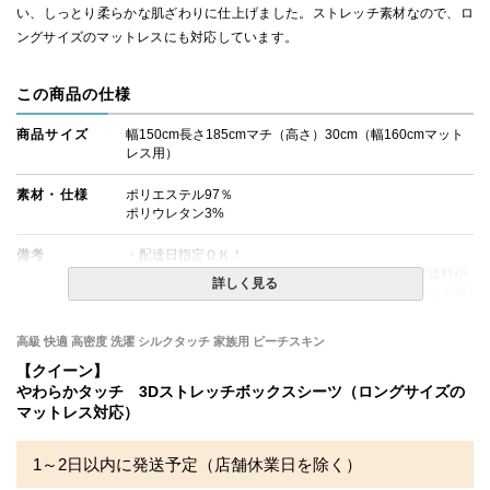
い、しっとり柔らかな肌ざわりに仕上げました。ストレッチ素材なので、ロ
ングサイズのマットレスにも対応しています。
この商品の仕様
商品サイズ
幅150cm長さ185cmマチ（高さ）30cm（幅160cmマット
レス用）
素材・仕様
ポリエステル97％
ポリウレタン3%
備考
・配達日指定ＯＫ！
※北海道・沖縄・離島等一部地域へのお届けは別途送料が
詳しく見る
発生する場合がございます。また発送予定も変更になる場
合があります。
※できる限り実際の色を再現するよう心がけております
高級 快適 高密度 洗濯 シルクタッチ 家族用 ピーチスキン
が、閲覧環境により誤差がでる場合がございますのでご了
承ください。
【クイーン】
やわらかタッチ 3Dストレッチボックスシーツ（ロングサイズの
マットレス対応）
1～2日以内に発送予定（店舗休業日を除く）