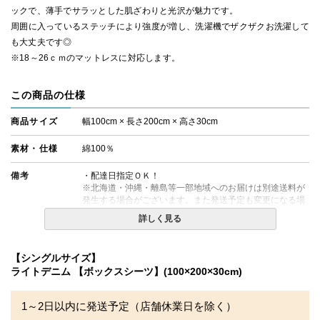
ックで、薄手でサラッとした肌ざわりと光沢が魅力です。
周囲に入っているステッチにより強度が増し、洗濯機でザクザクお洗濯して
も大丈夫です◎
※18～26ｃｍのマットレスに対応します。
この商品の仕様
商品サイズ
幅100cm × 長さ200cm × 高さ30cm
素材・仕様
綿100％
備考
・配達日指定ＯＫ！
※北海道・沖縄・離島等一部地域へのお届けは別途送料が
発生する場合がございます。また発送予定も変更になる場
合があります。
詳しく見る
【シングルサイズ】
ライトデニム 【ボックスシーツ】(100×200×30cm)
1～2日以内に発送予定（店舗休業日を除く）