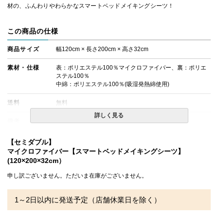
材の、ふんわりやわらかなスマートベッドメイキングシーツ！
この商品の仕様
商品サイズ
幅120cm × 長さ200cm × 高さ32cm
素材・仕様
表：ポリエステル100％マイクロファイバー、裏：ポリエ
ステル100％
中綿：ポリエステル100％(吸湿発熱綿使用)
送料
無料
詳しく見る
備考
・配達日指定ＯＫ！
※北海道・沖縄・離島等一部地域へのお届けは別途送料が
発生する場合がございます。また発送予定も変更になる場
【セミダブル】
合があります。
マイクロファイバー【スマートベッドメイキングシーツ】
・玄関先までのお届けとなります。
(120×200×32cm）
・商品が到着いたしましたら、梱包材に著しい破れや、箱
に穴など破損がないか点検をお願いいたします。万が一、
申し訳ございません。ただいま在庫がございません。
商品に破損がある場合は、ご連絡くださいますようお願い
申し上げます。
1～2日以内に発送予定（店舗休業日を除く）