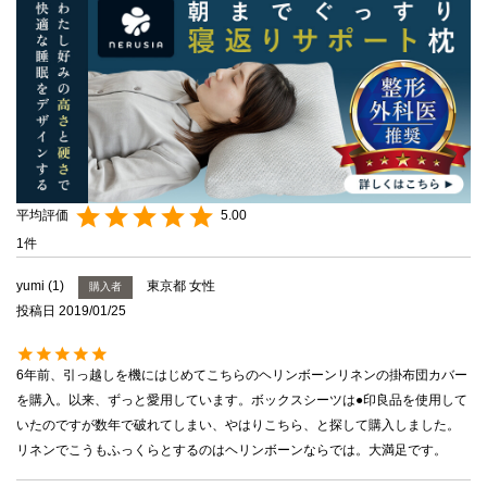
5.00
1
yumi
1
東京都
女性
購入者
投稿日
2019/01/25
6年前、引っ越しを機にはじめてこちらのヘリンボーンリネンの掛布団カバー
を購入。以来、ずっと愛用しています。ボックスシーツは●印良品を使用して
いたのですが数年で破れてしまい、やはりこちら、と探して購入しました。
リネンでこうもふっくらとするのはヘリンボーンならでは。大満足です。