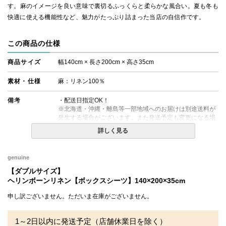
す。麻のイメージを良い意味で裏切るふっくらと柔らかな風合い。夏も冬も
快適に使える機能性など、魅力がたっぷり詰まった当店の自信作です。
この商品の仕様
商品サイズ
幅140cm × 長さ200cm × 高さ35cm
素材・仕様
麻：リネン100％
備考
・配送日指定OK！
※北海道・沖縄・離島等一部地域へのお届けは別途送料が
発生する場合がございます。また発送予定も変更になる場
合があります。
詳しく見る
genuine
【ダブルサイズ】
ヘリンボーンリネン【ボックスシーツ】140×200×35cm
申し訳ございません。ただいま在庫がございません。
1～2日以内に発送予定（店舗休業日を除く）