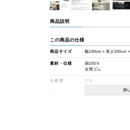
商品説明
この商品の仕様
商品サイズ
幅140cm × 長さ200cm 
素材・仕様
綿100％
全周ゴム
生産国
日本
詳
備考
・配達日指定ＯＫ！
※厚み25cmまでのマ
※北海道・沖縄・離島等
合がございます。また、