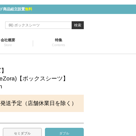
ド商品組立設置
無料
検索
会社概要
特集
Store
Contents
ズ】
eeZora)【ボックスシーツ】
m
に発送予定（店舗休業日を除く）
セミダブル
ダブル