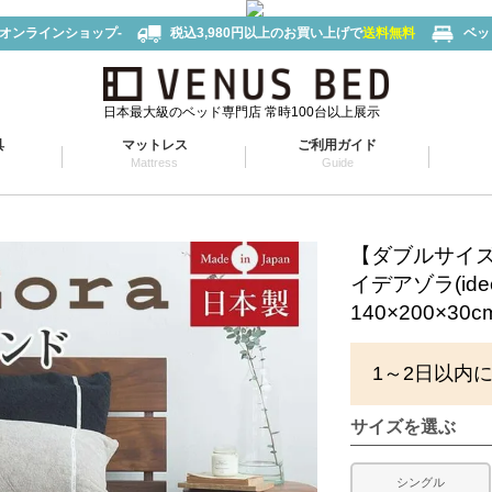
-オンラインショップ-
税込3,980円以上のお買い上げで
送料無料
ベッ
日本最大級のベッド専門店 常時100台以上展示
具
マットレス
ご利用ガイド
Mattress
Guide
【ダブルサイ
イデアゾラ(id
140×200×30c
1～2日以内
サイズを選ぶ
シングル