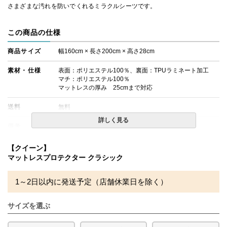
さまざまな汚れを防いでくれるミラクルシーツです。
この商品の仕様
商品サイズ
幅160cm × 長さ200cm × 高さ28cm
素材・仕様
表面：ポリエステル100％、裏面：TPUラミネート加工
マチ：ポリエステル100％
マットレスの厚み 25cmまで対応
送料
無料
詳しく見る
備考
※北海道・沖縄・離島等一部地域へのお届けは別途送料が
発生する場合がございます。また発送予定も変更になる場
【クイーン】
合があります。
マットレスプロテクター クラシック
※できる限り実際の色を再現するよう心がけております
が、閲覧環境により誤差がでる場合がございますのでご了
承ください。
1～2日以内に発送予定（店舗休業日を除く）
サイズを選ぶ