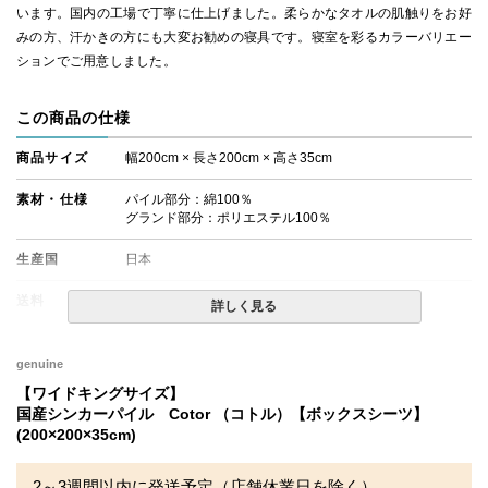
います。国内の工場で丁寧に仕上げました。柔らかなタオルの肌触りをお好
みの方、汗かきの方にも大変お勧めの寝具です。寝室を彩るカラーバリエー
ションでご用意しました。
この商品の仕様
商品サイズ
幅200cm × 長さ200cm × 高さ35cm
素材・仕様
パイル部分：綿100％
グランド部分：ポリエステル100％
生産国
日本
送料
無料
詳しく見る
備考
・商品が到着いたしましたら、梱包材に著しい破れや、箱
に穴など破損がないか点検をお願いいたします。万が一、
genuine
商品に破損がある場合は、ご連絡くださいますようお願い
【ワイドキングサイズ】
申し上げます。
国産シンカーパイル Cotor （コトル）【ボックスシーツ】
・配達日指定ＯＫ！
(200×200×35cm)
※厚み30cmまでのマットレスでのご使用を推奨いたしま
す。
※北海道・沖縄・離島等一部地域へのお届けは別途送料が
2～3週間以内に発送予定（店舗休業日を除く）