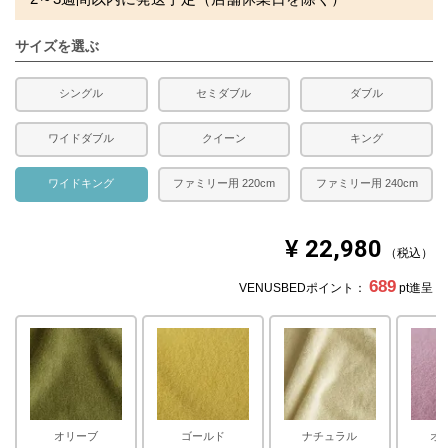
発生する場合がございます。また発送予定も変更になる場
合があります。
サイズを選ぶ
シングル
セミダブル
ダブル
ワイドダブル
クイーン
キング
ワイドキング
ファミリー用 220cm
ファミリー用 240cm
¥
22,980
税込
689
VENUSBEDポイント：
pt進呈
オリーブ
ゴールド
ナチュラル
オ