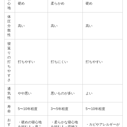
心
硬め
柔らかめ
硬め
地
体
圧
分
高い
高い
高い
散
性
寝
返
り
の
打
打ちやすい
打ちにくい
打ちやすい
ち
や
す
さ
通
気
やや悪い
悪いものが多い
よい
性
寿
5〜10年程度
3〜5年程度
5〜10年程度
命
お
・硬めの寝心地
・柔らかな寝心地
す
・カビやアレルギーが
を好む人・肩こ
を好む人・収納ス