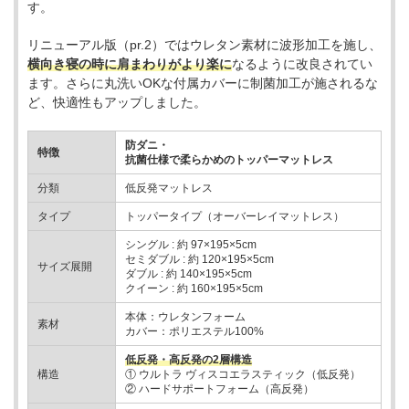
す。
リニューアル版（pr.2）ではウレタン素材に波形加工を施し、
横向き寝の時に肩まわりがより楽に
なるように改良されてい
ます。さらに丸洗いOKな付属カバーに制菌加工が施されるな
ど、快適性もアップしました。
防ダニ・
特徴
抗菌仕様で柔らかめのトッパーマットレス
分類
低反発マットレス
タイプ
トッパータイプ（オーバーレイマットレス）
シングル : 約 97×195×5cm
セミダブル : 約 120×195×5cm
サイズ展開
ダブル : 約 140×195×5cm
クイーン : 約 160×195×5cm
本体：ウレタンフォーム
素材
カバー：ポリエステル100%
低反発・高反発の2層構造
構造
① ウルトラ ヴィスコエラスティック（低反発）
② ハードサポートフォーム（高反発）