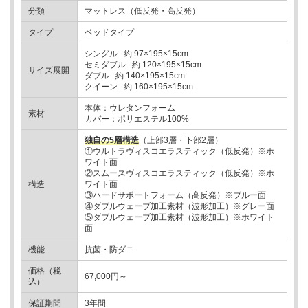
分類
マットレス（低反発・高反発）
タイプ
ベッドタイプ
シングル : 約 97×195×15cm
セミダブル : 約 120×195×15cm
サイズ展開
ダブル : 約 140×195×15cm
クイーン : 約 160×195×15cm
本体：ウレタンフォーム
素材
カバー：ポリエステル100%
独自の5層構造
（上部3層・下部2層）
①ウルトラヴィスコエラスティック（低反発）※ホ
ワイト面
②スムースヴィスコエラスティック（低反発）※ホ
構造
ワイト面
③ハードサポートフォーム（高反発）※ブルー面
④ダブルウェーブ加工素材（波形加工）※グレー面
⑤ダブルウェーブ加工素材（波形加工）※ホワイト
面
機能
抗菌・防ダニ
価格（税
67,000円～
込）
保証期間
3年間