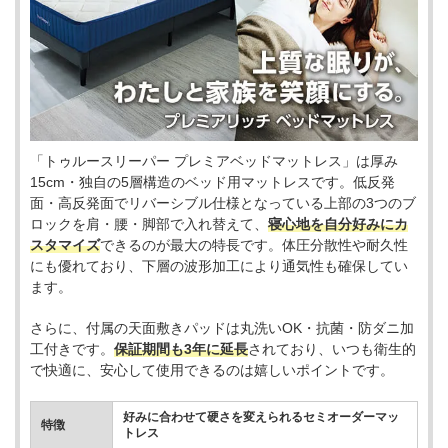
「トゥルースリーパー プレミアベッドマットレス」は厚み
15cm・独自の5層構造のベッド用マットレスです。低反発
面・高反発面でリバーシブル仕様となっている上部の3つのブ
ロックを肩・腰・脚部で入れ替えて、
寝心地を自分好みにカ
スタマイズ
できるのが最大の特長です。体圧分散性や耐久性
にも優れており、下層の波形加工により通気性も確保してい
ます。
さらに、付属の天面敷きパッドは丸洗いOK・抗菌・防ダニ加
工付きです。
保証期間も3年に延長
されており、いつも衛生的
で快適に、安心して使用できるのは嬉しいポイントです。
好みに合わせて硬さを変えられるセミオーダーマッ
特徴
トレス