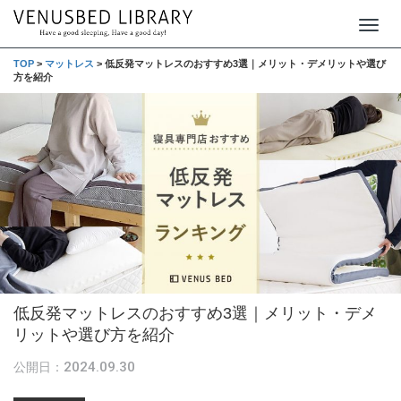
T
o
TOP
>
マットレス
>
低反発マットレスのおすすめ3選｜メリット・デメリットや選び
方を紹介
g
g
l
e
n
a
v
i
g
低反発マットレスのおすすめ3選｜メリット・デメ
a
リットや選び方を紹介
t
i
2024.09.30
公開日：
o