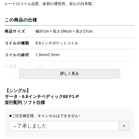
レードのコイル品質、抜群の通気性、安心の日本製。
この商品の仕様
商品サイズ
幅97cm × 長さ196cm × 高さ27cm
コイルの種類
6.8インチポケットコイル
コイルの線径
1.9mm/2.0mm
生産国
日本
詳しく見る
備考
・価格はマットレス単体購入の金額です。
・配達日指定ＯＫ！
※北海道・沖縄・離島等一部地域へのお届けは別途送料が
【シングル】
発生する場合がございます。また、発送予定も変更になる
サータ・6.8インチペディック68 F1-P
場合があります。
並行配列 ソフト仕様
■ご注文確定後、キャンセルはできません
(
必
須
)