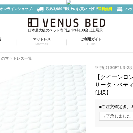
-オンラインショップ-
税込3,980円以上のお買い上げで
送料無料
ベッ
日本最大級のベッド専門店 常時100台以上展示
具
マットレス
ご利用ガイド
Mattress
Guide
タ）のマットレス一覧
並行配列 SOFT US×2枚
【クイーンロ
サータ・ペディッ
仕様】
■ご注文確定後、