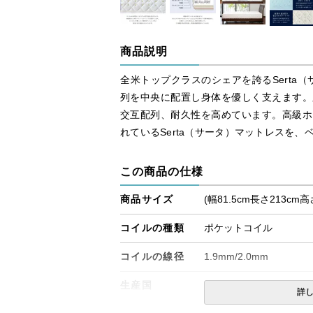
商品説明
全米トップクラスのシェアを誇るSerta（
列を中央に配置し身体を優しく支えます。
交互配列、耐久性を高めています。高級ホ
れているSerta（サータ）マットレスを
この商品の仕様
商品サイズ
(幅81.5cm長さ213cm高
コイルの種類
ポケットコイル
コイルの線径
1.9mm/2.0mm
生産国
日本
詳