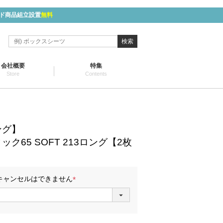
ド商品組立設置
無料
検索
会社概要
特集
Store
Contents
ング】
ク65 SOFT 213ロング【2枚
キャンセルはできません
(
必
須
)