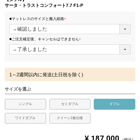
発生する場合がございます。また、発送予定も変更になる
サータ・トラストコンフォート7.7 F1-P
場合があります。
■マットレスのサイズと搬入経路
(
必
須
■ご注文確定後、キャンセルはできません
)
(
必
須
)
1～2週間以内に発送(土日祝を除く)
サイズを選ぶ
シングル
セミダブル
ダブル
ワイドダブル
クイーン1枚仕様
¥
187,000
税込