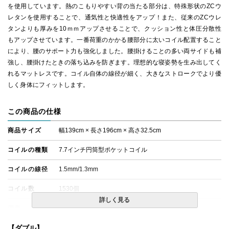
を使用しています。熱のこもりやすい背の当たる部分は、特殊形状のZCウ
レタンを使用することで、通気性と快適性をアップ！また、従来のZCウレ
タンよりも厚みを10ｍｍアップさせることで、クッション性と体圧分散性
もアップさせています。一番荷重のかかる腰部分に太いコイル配置すること
により、腰のサポート力も強化しました。腰掛けることの多い両サイドも補
強し、腰掛けたときの落ち込みを防ぎます。理想的な寝姿勢を生み出してく
れるマットレスです。コイル自体の線径が細く、大きなストロークでより優
しく身体にフィットします。
この商品の仕様
商品サイズ
幅139cm × 長さ196cm × 高さ32.5cm
コイルの種類
7.7インチ円筒型ポケットコイル
コイルの線径
1.5mm/1.3mm
コイル数
1530個
詳しく見る
備考
・価格はマットレス単体購入の金額です。
・配達日指定ＯＫ！
※北海道・沖縄・離島等一部地域へのお届けは別途送料が
【ダブル】