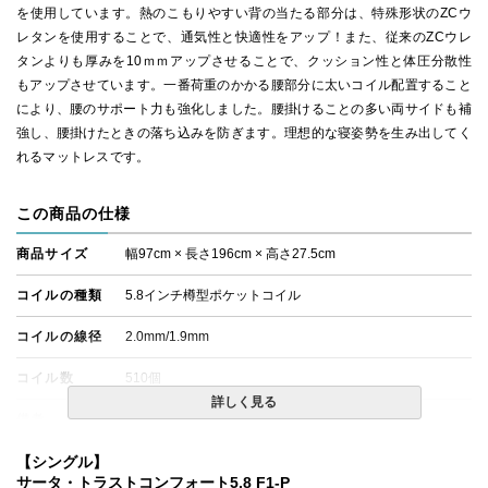
を使用しています。熱のこもりやすい背の当たる部分は、特殊形状のZCウ
レタンを使用することで、通気性と快適性をアップ！また、従来のZCウレ
タンよりも厚みを10ｍｍアップさせることで、クッション性と体圧分散性
もアップさせています。一番荷重のかかる腰部分に太いコイル配置すること
により、腰のサポート力も強化しました。腰掛けることの多い両サイドも補
強し、腰掛けたときの落ち込みを防ぎます。理想的な寝姿勢を生み出してく
れるマットレスです。
この商品の仕様
商品サイズ
幅97cm × 長さ196cm × 高さ27.5cm
コイルの種類
5.8インチ樽型ポケットコイル
コイルの線径
2.0mm/1.9mm
コイル数
510個
詳しく見る
備考
・価格はマットレス単体購入の金額です。
・配達日指定ＯＫ！
※北海道・沖縄・離島等一部地域へのお届けは別途送料が
【シングル】
発生する場合がございます。また、発送予定も変更になる
サータ・トラストコンフォート5.8 F1-P