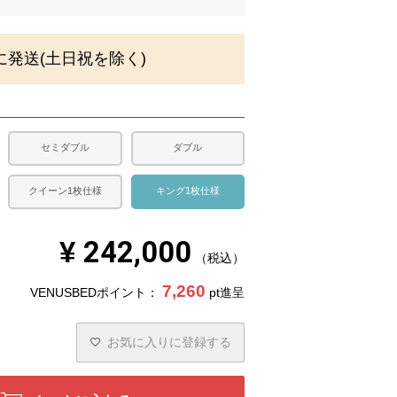
須
)
に発送(土日祝を除く)
セミダブル
ダブル
クイーン1枚仕様
キング1枚仕様
¥
242,000
税込
7,260
VENUSBEDポイント：
pt進呈
お気に入りに登録する