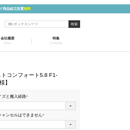
ド商品組立設置
無料
検索
会社概要
特集
Store
Contents
コンフォート5.8 F1-
仕様】
イズと搬入経路
(
必
須
キャンセルはできません
)
(
必