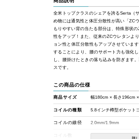
商品説明
全米トップクラスのシェアを誇るSerta
め物には通気性と体圧分散性が高い「ZC
もりやすい背の当たる部分は、特殊形状の
性をアップ！また、従来のZCウレタンより
ョン性と体圧分散性もアップさせています
することにより、腰のサポート力も強化し
し、腰掛けたときの落ち込みを防ぎます。
スです。
この商品の仕様
商品サイズ
幅180cm × 長さ196cm 
コイルの種類
5.8インチ樽型ポケット
コイルの線径
2.0mm/1.9mm
コイル数
1150個
詳