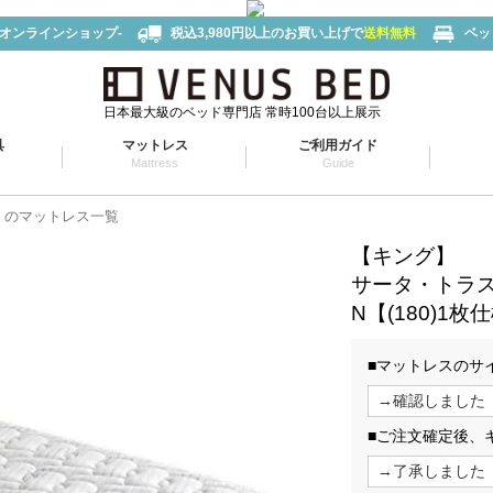
-オンラインショップ-
税込3,980円以上のお買い上げで
送料無料
ベッ
日本最大級のベッド専門店 常時100台以上展示
具
マットレス
ご利用ガイド
Mattress
Guide
タ）のマットレス一覧
【キング】
サータ・トラスト
N【(180)1枚
■マットレスのサ
■ご注文確定後、